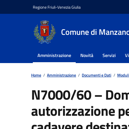
Vai ai contenuti
Vai al footer
Regione Friuli-Venezia Giulia
Comune di Manzan
Amministrazione
Novità
Servizi
V
Home
/
Amministrazione
/
Documenti e Dati
/
Moduli
N7000/60 – Dom
autorizzazione per
cadavere destina