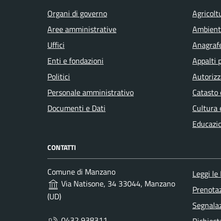
Organi di governo
Agricolt
Aree amministrative
Ambient
Uffici
Anagrafe
Enti e fondazioni
Appalti 
Politici
Autorizz
Personale amministrativo
Catasto 
Documenti e Dati
Cultura 
Educazi
CONTATTI
Comune di Manzano
Leggi le
Via Natisone, 34 33044, Manzano
Prenota
(UD)
Segnalaz
0432 938311