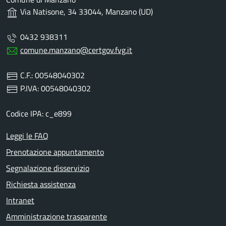
Via Natisone, 34 33044, Manzano (UD)
0432 938311
comune.manzano@certgov.fvg.it
C.F.: 00548040302
P.IVA: 00548040302
Codice IPA: c_e899
Leggi le FAQ
Prenotazione appuntamento
Segnalazione disservizio
Richiesta assistenza
Intranet
Amministrazione trasparente