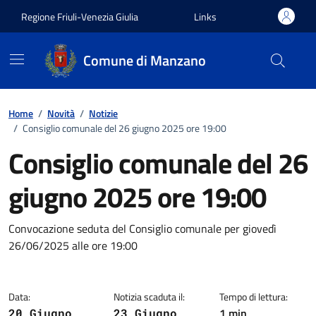
Vai ai contenuti
Vai al footer
Regione Friuli-Venezia Giulia
Links
Comune di Manzano
Home
/
Novità
/
Notizie
/
Consiglio comunale del 26 giugno 2025 ore 19:00
Consiglio comunale del 26
giugno 2025 ore 19:00
Dettagli della notizia
Convocazione seduta del Consiglio comunale per giovedì
26/06/2025 alle ore 19:00
Data:
Notizia scaduta il:
Tempo di lettura:
1 min
20 Giugno
23 Giugno