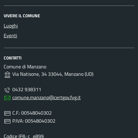
VIVERE IL COMUNE
Luoghi
Eventi
CONTATTI
Comune di Manzano
Via Natisone, 34 33044, Manzano (UD)
0432 938311
comune.manzano@certgov.fvg.it
C.F.: 00548040302
P.IVA: 00548040302
Codice IPA: c_e899