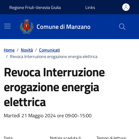
Vai ai contenuti
Vai al footer
Regione Friuli-Venezia Giulia
Links
Comune di Manzano
Home
/
Novità
/
Comunicati
/
Revoca Interruzione erogazione energia elettrica
Revoca Interruzione
erogazione energia
elettrica
Dettagli della notizia
Martedì 21 Maggio 2024 ore 09:00-15:00
Data:
Notizia scaduta il:
Tempo di lettura: