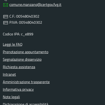
comune.manzano@certgov.fvg.it
C.F.: 00548040302
P.IVA: 00548040302
Codice IPA: c_e899
Leggi le FAQ
Prenotazione appuntamento
Segnalazione disservizio
Richiesta assistenza
Intranet
Amministrazione trasparente
Informativa privacy
Note legali
Dichiarazione di accessibilità