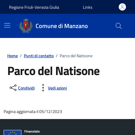
Vai ai contenuti
Vai al footer
Regione Friuli-Venezia Giulia
Links
Comune di Manzano
Home
/
Punti di contatto
/
Parco del Natisone
Parco del Natisone
Condividi
Vedi azioni
Pagina aggiornata il 05/12/2023