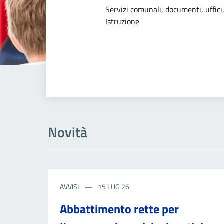
Dettagli dell
Servizi comunali, documenti, uffici,
Istruzione
Novità
AVVISI
15 LUG 26
Abbattimento rette per