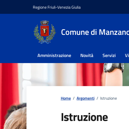
Vai ai contenuti
Vai al footer
Regione Friuli-Venezia Giulia
Comune di Manzan
Amministrazione
Novità
Servizi
V
Home
/
Argomenti
/
Istruzione
Istruzione